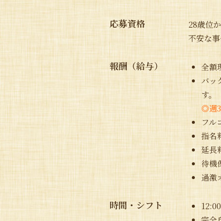
応募資格
28歳位
不安な事
報酬（給与）
全額
バッ
す。
◎週3
フル
指名
延長
待機
過激
時間・シフト
12:0
完全