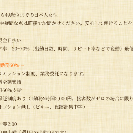
から49歳位までの日本人女性
や疑問な点は面接でお聞かせください。安心して働けることを
現金日払い
ク率 50~70%（出勤日数、時間、リピート率などで変動）最
勤務60%〜
コミッション制度、業務委託になります。
料全額支給
料60%支給
保証制度あり（1勤務5時間5,000円。接客数がゼロの場合に限
オプション無し（ビキニ、鼠蹊部集中等）
0~翌2:00
自由出勤（週1日の出勤OKです）